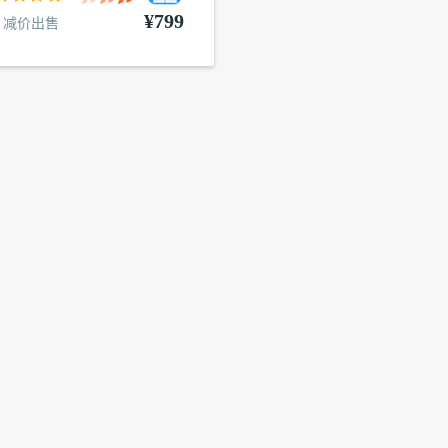
¥799
减价出售