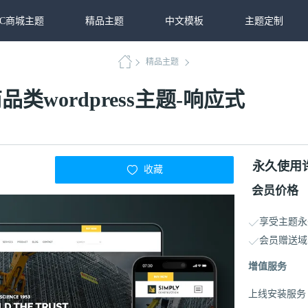
2C商城主题
精品主题
中文模板
主题定制
精品主题
品类wordpress主题-响应式
永久使用
收藏
会员价格
享受主题永
会员赠送域
增值服务
上线安装服务