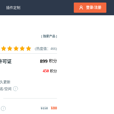
登录/注册
插件定制
[ 独家产品 ]
(热度值：466)
899
积分
许可证
450
积分
久更新
名/空间
¥80
¥150