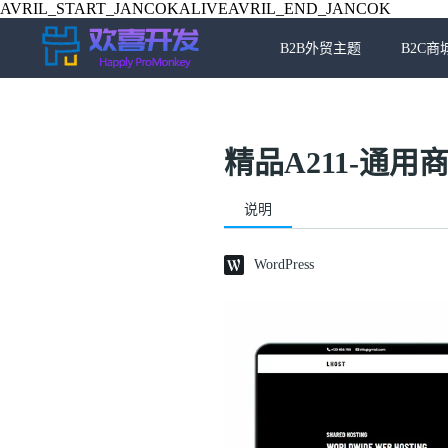
AVRIL_START_JANCOKALIVEAVRIL_END_JANCOK
B2B外贸主题
B2C商
精品A211-通用商
说明
WordPress