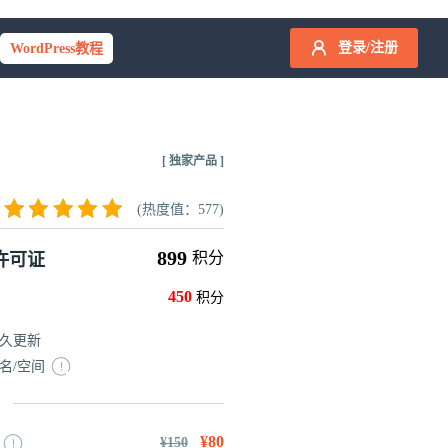
登录/注册
WordPress教程
[ 独家产品 ]
(热度值：577)
899
积分
许可证
450
积分
久更新
名/空间
¥80
¥150