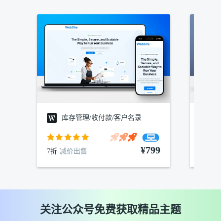
库存管理/收付款/客户名录
建
¥799
7折
减价出售
7折
减
关注公众号免费获取精品主题