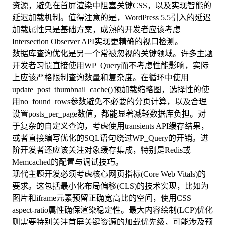
资源，避免在首屏渲染中阻塞关键CSS，以及实现智能的
延迟加载机制。值得注意的是，WordPress 5.5引入的延迟
加载属性只是基础方案，成熟的开发者应该考虑
Intersection Observer API实现更精确的视口检测。
数据库查询优化是另一个常被忽视的关键领域。许多主题
开发者习惯直接使用WP_Query而不考虑性能影响，实际
上应该严格限制查询数量和复杂度。在循环中使用
update_post_thumbnail_cache()预加载缩略图，选择性的使
用no_found_rows参数避免不必要的分页计算，以及合理
设置posts_per_page数值，都能显著减轻数据库负担。对
于复杂的自定义查询，考虑使用transients API缓存结果，
或者直接编写优化的SQL语句绕过WP_Query的开销。进
阶开发者还应该关注对象缓存集成，特别是Redis或
Memcached的配置与调试技巧。
现代主题开发必须考虑核心网页指标(Core Web Vitals)的
要求。这包括最小化布局偏移(CLS)的技术实现，比如为
图片和iframe元素预留正确宽高比的空间，使用CSS
aspect-ratio属性确保渲染稳定性。最大内容绘制(LCP)优化
则需要特别关注首屏关键资源的加载优先级，可能涉及预