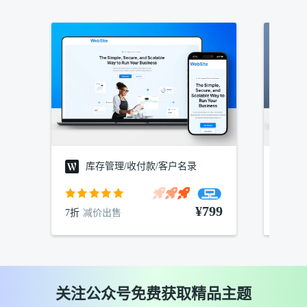
库存管理/收付款/客户名录
建
¥799
7折
减价出售
7折
减
关注公众号免费获取精品主题