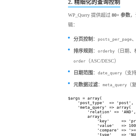
​2. 精细化的查询控制​
WP_Query 提供超过 ​
​80+ 参数​
​
辑：
​分页控制​
​：
posts_per_page
​排序规则​
​：
（日期、
orderby
（ASC/DESC）
order
​日期范围​
​：
（支持
date_query
​元数据过滤​
​：
（
meta_query
$args = array(
    'post_type'  => 'post',
    'meta_query' => array(
        'relation' => 'AND',
        array(
            'key'     => 
            'value'   => 10
            'compare' => '
            'type'    =>