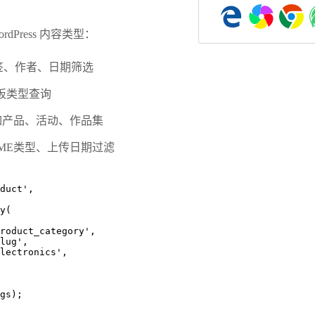
rdPress 内容类型：
签、作者、日期筛选
板类型查询
：如产品、活动、作品集
IME类型、上传日期过滤
oduct',
ay(
' => 'product_category',
 'slug',
 => 'electronics',
gs);