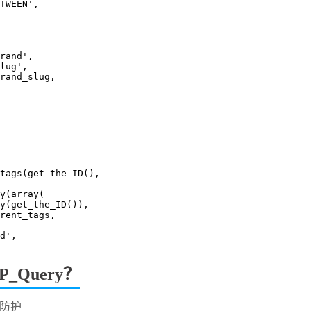
 'BETWEEN',
> 'brand',
 'slug',
=> $brand_slug,
tags(get_the_ID(), 
y(array(
ray(get_the_ID()),
urrent_tags,
nd',
Query？​
入防护