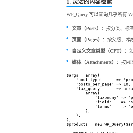
​1. 灵活的内容检索​
WP_Query 可以查询几乎所有 Wo
​文章（Posts）​
​：按分类、标
​页面（Pages）​
​：按父级、模
​自定义文章类型（CPT）​
​
​媒体（Attachments）​
​：按M
$args = array(
    'post_type'      => 'pr
    'posts_per_page' => 10,
    'tax_query'      => arr
        array(
            'taxonomy
            'field'    =>
            'terms'   
        ),
    ),
);
$products = new WP_Query($ar