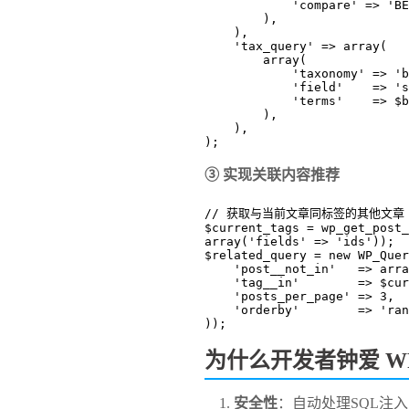
            'compare' =>
        ),
    ),
    'tax_query' => array(
        array(
            'taxonomy' =
            'field'    =>
            'terms'    
        ),
    ),
);
​③ 实现关联内容推荐​
// 获取与当前文章同标签的其他文章
$current_tags = wp_get_post_
array('fields' => 'ids'));
$related_query = new WP_Quer
    'post__not_in'   => ar
    'tag__in'        => $c
    'posts_per_page' => 3,
    'orderby'        => 'ra
));
​为什么开发者钟爱 WP_
​安全性​
​：自动处理SQL注