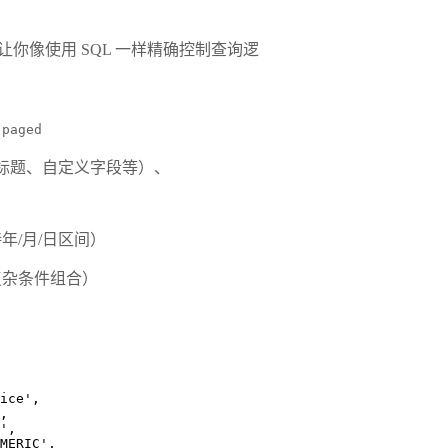
，让你像使用 SQL 一样精确控制查询逻
、
paged
标题、自定义字段等）、
年/月/日区间）
复杂条件组合）
'price',
0,
>=',
 'NUMERIC',