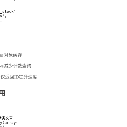
 'in_stock',
yes',
',
ress 对象缓存
减少计数查询
ws
仅返回ID提升速度
'
用​
术类文章
y(array(
st',