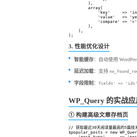
        ),
        array(
            'key'     =>
            'value'   => '
            'compare' => '=
        ),
    ),
);
​3. 性能优化设计​
​智能缓存​
​：自动使用
WordP
​延迟加载​
​：支持
no_found_ro
​字段限制​
​：
fields' => 'ids
​WP_Query 的实战应
​① 构建高级文章存档页​
// 获取最近30天阅读量最高的5篇技
$popular_posts = new WP_Quer
    'post_type'      => 'po