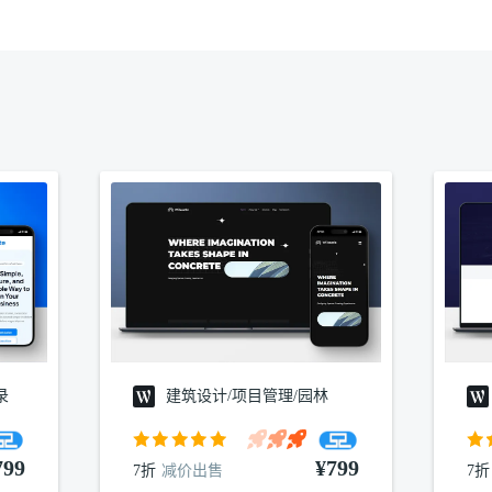
录
建筑设计/项目管理/园林
799
¥799
7折
减价出售
7折