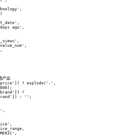
echnology',
y(
'post_date',
 '30 days ago',
t_views',
a_value_num',
',
选产品
price']) ? explode('-', 
000);
brand']) ? 
rand']) : '';
t',
'price',
> $price_range,
 'NUMERIC',