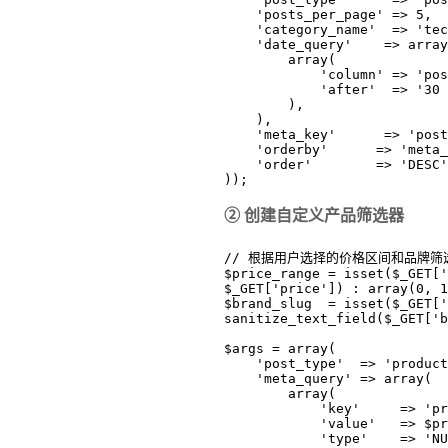
    'posts_per_page' => 5,
    'category_name'  => 't
    'date_query'    => arra
        array(
            'column' => 
            'after'  =>
        ),
    ),
    'meta_key'      => 'pos
    'orderby'      => 'met
    'order'        => 'DESC
));
​② 创建自定义产品筛选器​
// 根据用户选择的价格区间和品牌筛
$price_range = isset($_GET['
$_GET['price']) : array(0, 1
$brand_slug  = isset($_GET['
sanitize_text_field($_GET['b
$args = array(
    'post_type'  => 'produc
    'meta_query' => array(
        array(
            'key'     => 
            'value'   =
            'type'    =>