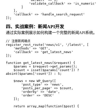
            'validate_callback' => 'is_numeric'
        ]
    ],
    'callback' => 'handle_search_request'
]);
四、实战案例：新闻API开发
通过实际案例展示如何构建一个完整的新闻API系统。
// 注册新闻端点
register_rest_route('news/v1', '/latest', [
    'methods' => 'GET',
    'callback' => 'get_latest_news'
]);
function get_latest_news($request) {
    $params = $request->get_params();
    $count = isset($params['count']) ? 
absint($params['count']) : 5;
    $news = new WP_Query([
        'post_type' => 'news',
        'posts_per_page' => $count,
        'orderby' => 'date',
        'order' => 'DESC'
    ]);
    return array_map(function($post) {