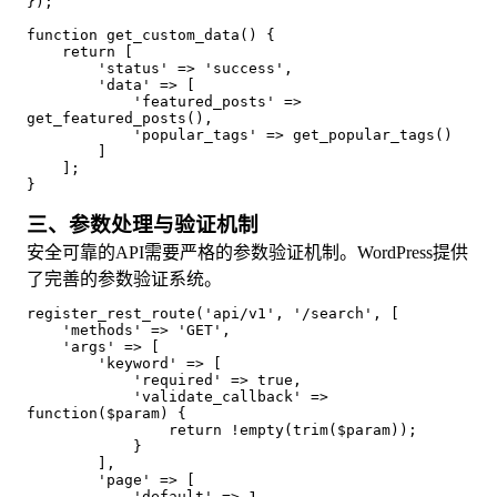
});
function get_custom_data() {
    return [
        'status' => 'success',
        'data' => [
            'featured_posts' => 
get_featured_posts(),
            'popular_tags' => get_popular_tags()
        ]
    ];
}
三、参数处理与验证机制
安全可靠的API需要严格的参数验证机制。WordPress提供
了完善的参数验证系统。
register_rest_route('api/v1', '/search', [
    'methods' => 'GET',
    'args' => [
        'keyword' => [
            'required' => true,
            'validate_callback' => 
function($param) {
                return !empty(trim($param));
            }
        ],
        'page' => [
            'default' => 1,