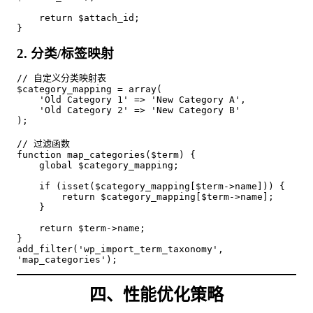
    return $attach_id;

}
2. 分类/标签映射
// 自定义分类映射表

$category_mapping = array(

    'Old Category 1' => 'New Category A',

    'Old Category 2' => 'New Category B'

);

// 过滤函数

function map_categories($term) {

    global $category_mapping;

    if (isset($category_mapping[$term->name])) {

        return $category_mapping[$term->name];

    }

    return $term->name;

}

add_filter('wp_import_term_taxonomy', 
'map_categories');
四、性能优化策略