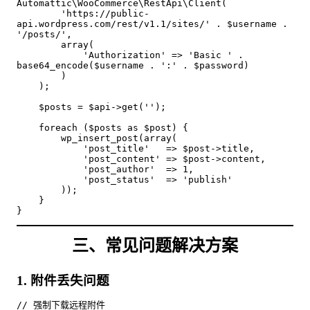
Automattic\WooCommerce\RestApi\Client(

        'https://public-
api.wordpress.com/rest/v1.1/sites/' . $username . 
'/posts/',

        array(

            'Authorization' => 'Basic ' . 
base64_encode($username . ':' . $password)

        )

    );

    $posts = $api->get('');

    foreach ($posts as $post) {

        wp_insert_post(array(

            'post_title'   => $post->title,

            'post_content' => $post->content,

            'post_author'  => 1,

            'post_status'  => 'publish'

        ));

    }

}
三、常见问题解决方案
1. 附件丢失问题
// 强制下载远程附件
