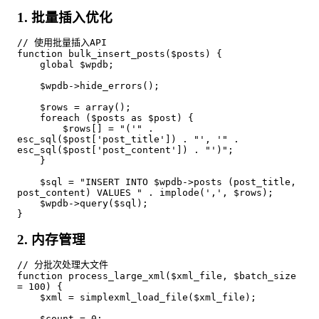
1. 批量插入优化
// 使用批量插入API

function bulk_insert_posts($posts) {

    global $wpdb;

    $wpdb->hide_errors();

    $rows = array();

    foreach ($posts as $post) {

        $rows[] = "('" . 
esc_sql($post['post_title']) . "', '" . 
esc_sql($post['post_content']) . "')";

    }

    $sql = "INSERT INTO $wpdb->posts (post_title, 
post_content) VALUES " . implode(',', $rows);

    $wpdb->query($sql);

}
2. 内存管理
// 分批次处理大文件

function process_large_xml($xml_file, $batch_size 
= 100) {

    $xml = simplexml_load_file($xml_file);

    $count = 0;
