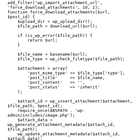
add_filter('wp_import_attachment_url', 
'force_download_attachments', 10, 2);

function force_download_attachments($url, 
$post_id) {

    $upload_dir = wp_upload_dir();

    $file_path = download_url($url);

    if (is_wp_error($file_path)) {

        return $url;

    }

    $file_name = basename($url);

    $file_type = wp_check_filetype($file_path);

    $attachment = array(

        'post_mime_type' => $file_type['type'],

        'post_title'     => $file_name,

        'post_content'   => '',

        'post_status'    => 'inherit'

    );

    $attach_id = wp_insert_attachment($attachment, 
$file_path, $post_id);

    require_once(ABSPATH . 'wp-
admin/includes/image.php');

    $attach_data = 
wp_generate_attachment_metadata($attach_id, 
$file_path);

    wp_update_attachment_metadata($attach_id, 
$attach_data);
