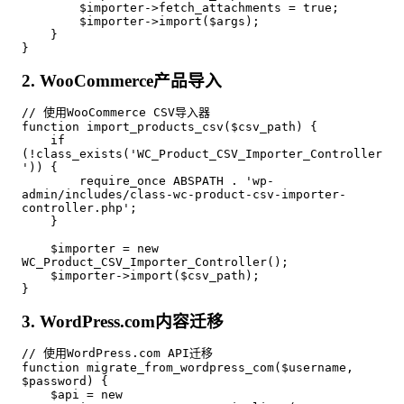
        $importer->fetch_attachments = true;

        $importer->import($args);

    }

}
2. WooCommerce产品导入
// 使用WooCommerce CSV导入器

function import_products_csv($csv_path) {

    if 
(!class_exists('WC_Product_CSV_Importer_Controller
')) {

        require_once ABSPATH . 'wp-
admin/includes/class-wc-product-csv-importer-
controller.php';

    }

    $importer = new 
WC_Product_CSV_Importer_Controller();

    $importer->import($csv_path);

}
3. WordPress.com内容迁移
// 使用WordPress.com API迁移

function migrate_from_wordpress_com($username, 
$password) {

    $api = new 