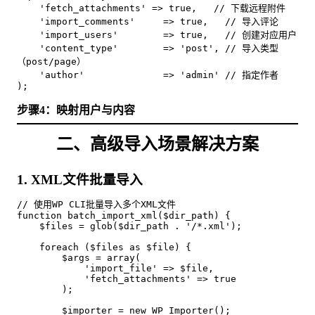
    'fetch_attachments' => true,   // 下载远程附件

    'import_comments'     => true,   // 导入评论

    'import_users'        => true,   // 创建对应用户

    'content_type'        => 'post', // 导入类型
（post/page）

    'author'              => 'admin' // 指定作者

);
步骤4：映射用户与内容
二、高级导入场景解决方案
1. XML文件批量导入
// 使用WP CLI批量导入多个XML文件

function batch_import_xml($dir_path) {

    $files = glob($dir_path . '/*.xml');

    foreach ($files as $file) {

        $args = array(

            'import_file' => $file,

            'fetch_attachments' => true

        );

        $importer = new WP_Importer();
