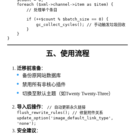
    foreach ($xml->channel->item as $item) {

        // 处理单个条目

        if (++$count % $batch_size == 0) {

            gc_collect_cycles(); // 手动触发垃圾回收

        }

    }

}
五、使用流程
​迁移前准备​
​：
备份原网站数据库
禁用所有非核心插件
切换至默认主题（如Twenty Twenty-Three）
​导入后操作​
​：
// 自动更新永久链接
flush_rewrite_rules(); // 修复附件关系
update_option('image_default_link_type',
'none');
​安全建议​
​：