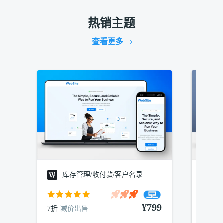
热销主题
查看更多
库存管理/收付款/客户名录
建
¥799
7折
减价出售
7折
减