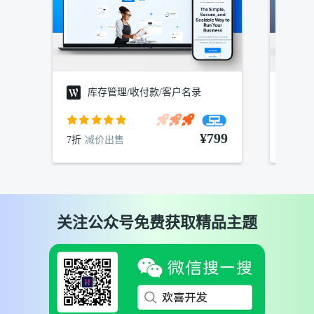
库存管理/收付款/客户名录
建
¥799
7折
减价出售
7折
减
关注公众号免费获取精品主题