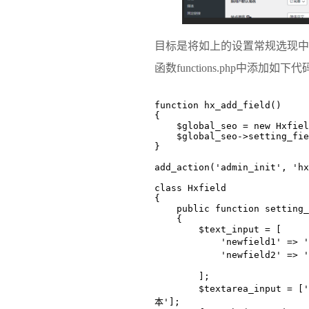
目标是将如上的设置常规选现中
函数functions.php中添加如下代
function hx_add_field()

{

    $global_seo = new Hxfield();

    $global_seo->setting_fields();

}

add_action('admin_init', 'hx
class Hxfield

{

    public function setting_fields()

    {

        $text_input = [

            'newfield1' => '新字段1',

            'newfield2' => '新字段2',

        ];

        $textarea_input = ['seo_description' => '测试多行文
本'];
