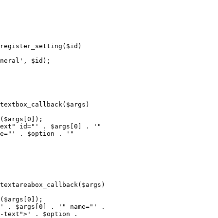
e="' . $option . '" 
-text">' . $option . 