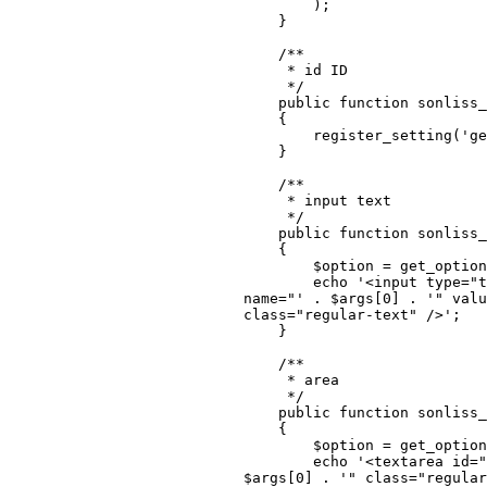
        );

    }

    /**

     * id ID

     */

    public function sonliss_register_setting($id)

    {

        register_setting('general', $id);

    }

    /**

     * input text

     */

    public function sonliss_textbox_callback($args)

    {

        $option = get_option($args[0]);

        echo '<input type="text" id="' . $args[0] . '" 
name="' . $args[0] . '" valu
class="regular-text" />';

    }

    /**

     * area

     */

    public function sonliss_textareabox_callback($args)

    {

        $option = get_option($args[0]);

        echo '<textarea id="' . $args[0] . '" name="' . 
$args[0] . '" class="regular