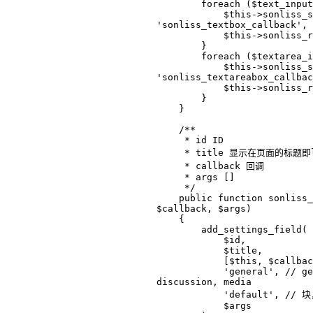
        foreach ($text_input as $key => $val) {

            $this->sonliss_settings_field($key, $val, 
'sonliss_textbox_callback', 
            $this->sonliss_register_setting($key);

        }

        foreach ($textarea_input as $key => $val) {

            $this->sonliss_settings_field($key, $val, 
'sonliss_textareabox_callbac
            $this->sonliss_register_setting($key);

        }

    }

    /**

     * id ID

     * title 显示在页面的标题即label

     * callback 回调

     * args []

     */

    public function sonliss_settings_field($id, $title, 
$callback, $args)

    {

        add_settings_field(

            $id,

            $title,

            [$this, $callback],

            'general', // general, reading, writing, 
discussion, media

            'default', // 块，对应add_settings_section的id

            $args
