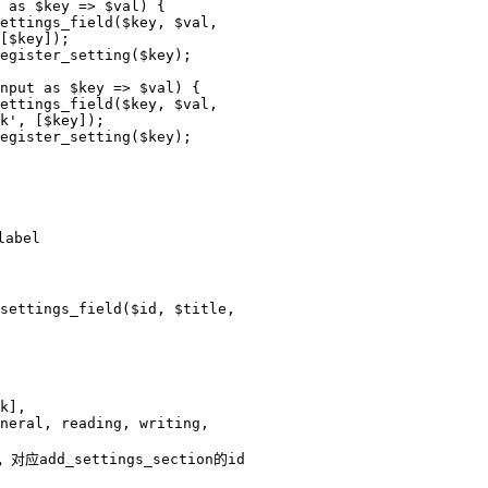
[$key]);

k', [$key]);
