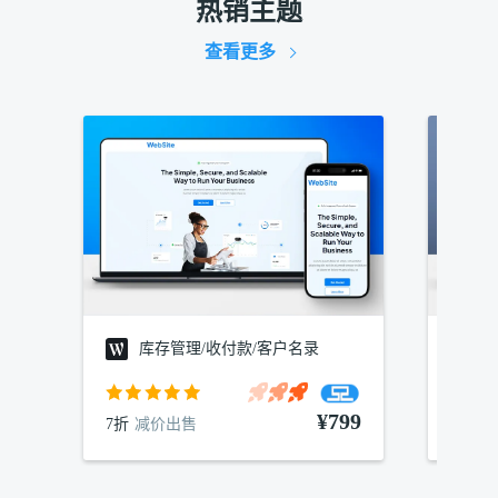
热销主题
查看更多
库存管理/收付款/客户名录
建
¥799
7折
减价出售
7折
减