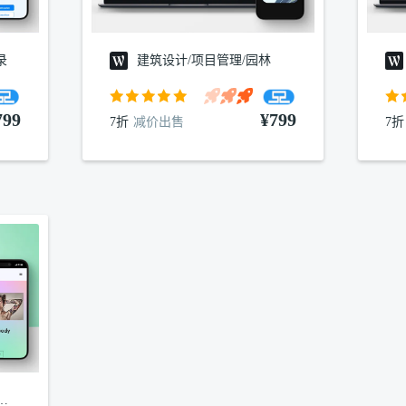
录
建筑设计/项目管理/园林
799
¥799
7折
减价出售
7折
纹绣wordpress主题