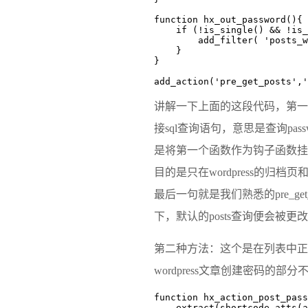
function hx_out_password(){

    if (!is_single() && !is_page() && !is_admin()){

        add_filter( 'posts_where' ,'hx_add_password');

    }

}

add_action('pre_get_posts','
讲解一下上面的这段代码，第一
接sql查询语句，意思是查询pa
是将第一个函数作为钩子函数挂载在w
目的是只在wordpress的归档页
最后一句就是我们熟悉的pre_ge
下，默认的posts查询便会被更
第二种方法：这个是在列表中正
wordpress文章创建密码的部分
function hx_action_post_pass
    extract(shortcode_atts(array('key'=>null), $atts));
