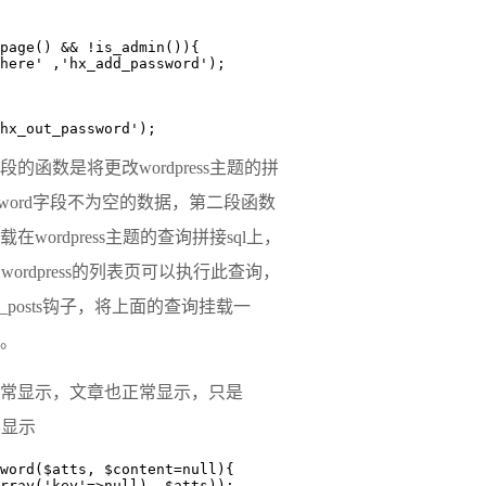
hx_out_password');
段的函数是将更改
wordpress主题
的拼
ssword字段不为空的数据，第二段函数
ordpress主题的查询拼接sql上，
和wordpress的列表页可以执行此查询，
t_posts钩子，将上面的查询挂载一
改。
常显示，文章也正常显示，只是
不显示
word($atts, $content=null){
