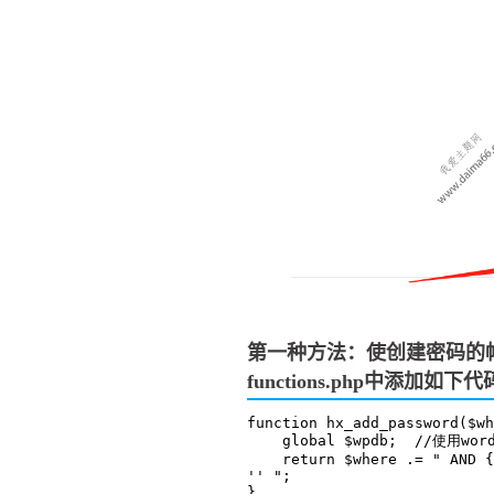
第一种方法：使创建密码的
functions.php中添加如下代
function hx_add_password($wh
    global $wpdb;  //使用wordpress内置查询对象

    return $where .= " AND {$wpdb->posts}.post_password != 
'' ";

}
