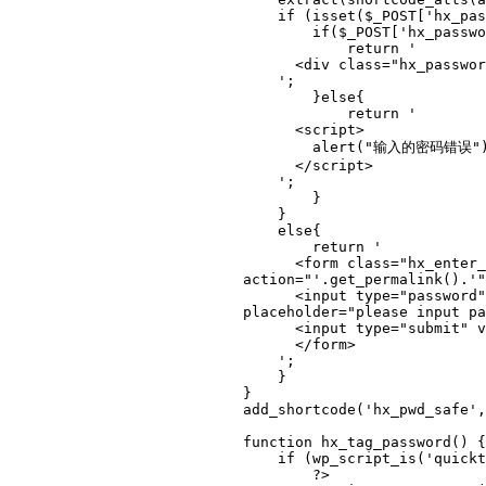
    if (isset($_POST['hx_password'])){

        if($_POST['hx_password']==$key){

            return '

      <div class="hx_password_body">'.$content.'</div>

    ';

        }else{

            return '

      <script>

        alert("输入的密码错误");

      </script>

    ';

        }

    }

    else{

        return '

      <form class="hx_enter_password" 
action="'.get_permalink().'"
      <input type="password" name="hx_password" size="20" 
placeholder="please input pa
      <input type="submit" value="submit" />

      </form>

    ';

    }

}

add_shortcode('hx_pwd_safe',
function hx_tag_password() {

    if (wp_script_is('quicktags')){

        ?>
