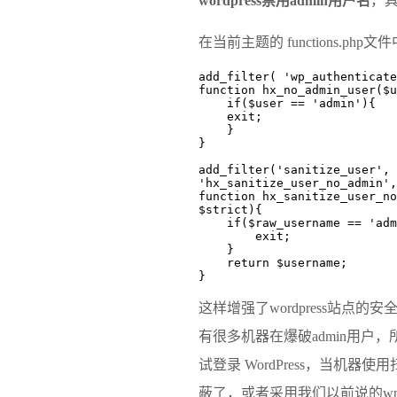
wordpress禁用admin用户名
，
在当前主题的 functions.ph
add_filter( 'wp_authenticate
function hx_no_admin_user($u
    if($user == 'admin'){

    exit;

    }

}

add_filter('sanitize_user', 
'hx_sanitize_user_no_admin',
function hx_sanitize_user_no
$strict){

    if($raw_username == 'admin' || $username == 'admin'){

        exit;

    }

    return $username;

}
这样增强了wordpress站点
有很多机器在爆破admin用户，所
试登录 WordPress，当机
蔽了，或者采用我们以前说的
w