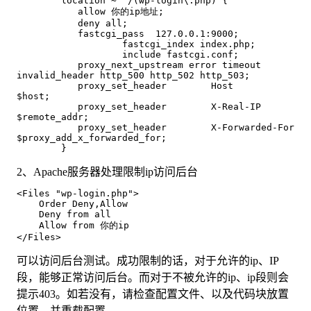
        location ~ ^/(wp-login\.php) {

           allow 你的ip地址;

           deny all;

           fastcgi_pass  127.0.0.1:9000;

		   fastcgi_index index.php;

		   include fastcgi.conf;

           proxy_next_upstream error timeout 
invalid_header http_500 http_502 http_503;

           proxy_set_header        Host            
$host;

           proxy_set_header        X-Real-IP       
$remote_addr;

           proxy_set_header        X-Forwarded-For 
$proxy_add_x_forwarded_for;

2、Apache服务器处理限制ip访问后台
<Files "wp-login.php">

    Order Deny,Allow

    Deny from all

    Allow from 你的ip

</Files>
可以访问后台测试。成功限制的话，对于允许的ip、IP
段，能够正常访问后台。而对于不被允许的ip、ip段则会
提示403。如若没有，请检查配置文件、以及代码块放置
位置、并重载配置。