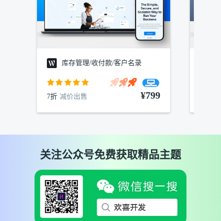
库存管理/收付款/客户名录
建
¥799
7折
减价出售
7折
减
关注公众号免费获取精品主题